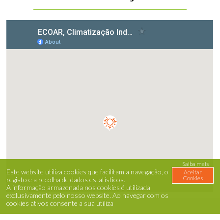
Saiba mais
Este website utiliza cookies que facilitam a navegação, o
Aceitar
Cookies
registo e a recolha de dados estatísticos.
A informação armazenada nos cookies é utilizada
exclusivamente pelo nosso website
.
Ao navegar com os
cookies ativos consente a sua utiliza