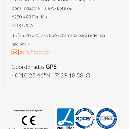
Zona Industrial, Rua A - Lote 68
6230-483 Fundão
PORTUGAL
T.:
(+351) 275 776 856 «chamada para rede fixa
nacional»
geral@ecoar.pt
Coordenadas
GPS
40º10’25.46"N - 7º29’18.58"O